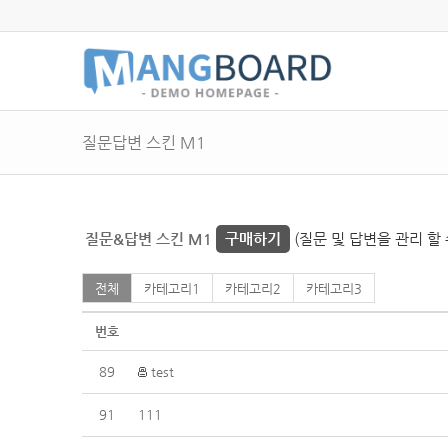
질문답변 스킨 M1
질문&답변 스킨 M1
구매하기
(질문 및 답변을 관리 할 
전체
카테고리1
카테고리2
카테고리3
번호
89
test
91
111