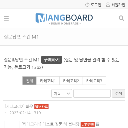
로그인
회원가입
질문답변 스킨 M1
질문&답변 스킨 M1
구매하기
(질문 및 답변을 관리 할 수 있는
기능, 폰트크기 13px)
전체
카테고리1
카테고리2
카테고리3
검색
[카테고리2]
와우
답변완료
-
2023-02-14
319
[카테고리1]
테스트 질문 해 봅니당
답변완료