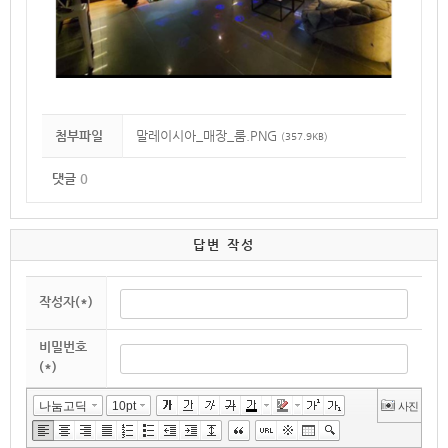
첨부파일
말레이시아_매장_룸.PNG
(357.9KB)
댓글
0
답변 작성
작성자(*)
비밀번호
(*)