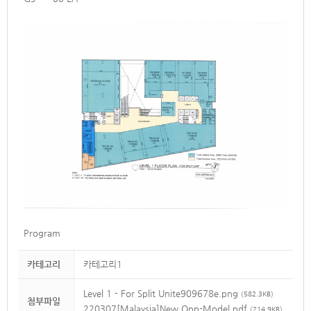
Program
카테고리
카테고리1
Level 1 - For Split Unite909678e.png
(582.3KB)
첨부파일
220307[Malaysia]New Opp-Model.pdf
(214.9KB)