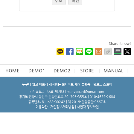
취소
확인
Share it now!
HOME
DEMO1
DEMO2
STORE
MANUAL
누구나 쉽고 빠르게 제작하는 웹사이트 제작 플랫폼 - 망보드 스토어
(주)홈토리 | 대표: 박기태 | mangboard@gmail.com
경기도 안양시 동안구 안양판교로 20, 306-B55호 | 010-4639-2684
등록번호: 811-88-00242 | 제 2019-안양동안-0667호
이용약관
|
개인정보처리방침
|
사업자 정보확인