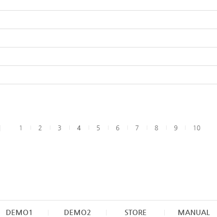
1
2
3
4
5
6
7
8
9
10
DEMO1
DEMO2
STORE
MANUAL