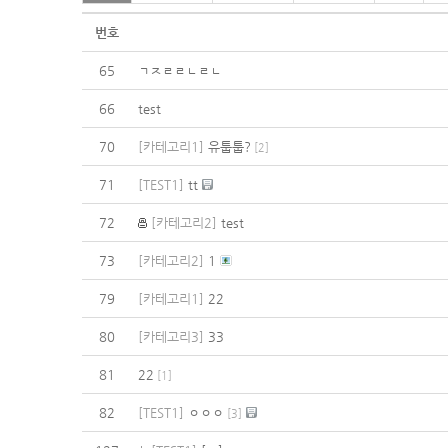
번호
65
ㄱㅈㄹㄹㄴㄹㄴ
66
test
70
[카테고리1]
유툽툽?
[
2
]
71
[TEST1]
tt
72
[카테고리2]
test
73
[카테고리2]
1
79
[카테고리1]
22
80
[카테고리3]
33
81
22
[
1
]
82
[TEST1]
ㅇㅇㅇ
[
3
]