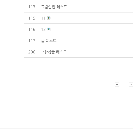
113
그림삽입 테스트
115
11
116
12
117
글 테스트
206
[rx]글 테스트