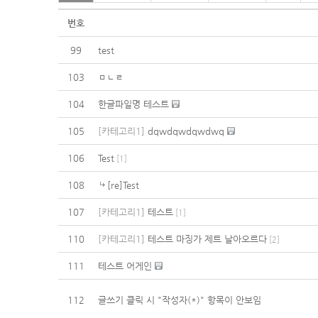
번호
99
test
103
ㅁㄴㄹ
104
한글파일명 테스트
105
[카테고리1]
dqwdqwdqwdwq
106
Test
[
1
]
108
[re]Test
107
[카테고리1]
테스트
[
1
]
110
[카테고리1]
테스트 마징가 제트 날아오르다
[
2
]
111
테스트 어게인
112
글쓰기 클릭 시 "작성자(*)" 항목이 안보임