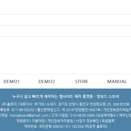
DEMO1
DEMO2
STORE
MANUAL
누구나 쉽고 빠르게 제작하는 웹사이트 제작 플랫폼 - 망보드 스토어
(주)홈토리 | 대표이사: 박기태 | 소재지: 경기도 안양시 동안구 안양판교로 20, 306-B55호
번호: 811-88-00242 | 통신판매업신고: 제 2019-안양동안-0667호 | 개인정보관리책임
메일: mangboard@gmail.com | 고객 지원팀: 010-4639-2684 [
상담예약필수 | 예약신
제휴문의
|
이용약관
|
개인정보처리방침
|
사업자 정보확인
|
회원탈퇴
계좌번호: 국민은행 496501-01-182558 [예금주:홈토리]