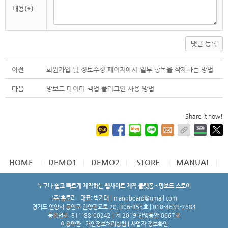
내용(*)
댓글 등록
이전
회원가입 및 정보수정 페이지에서 일부 항목을 삭제하는 방법
다음
망보드 데이터 백업 플러그인 사용 방법
Share it now!
HOME
DEMO1
DEMO2
STORE
MANUAL
누구나 쉽고 빠르게 제작하는 웹사이트 제작 플랫폼 - 망보드 스토어
(주)홈토리 | 대표: 박기태 | mangboard@gmail.com
경기도 안양시 동안구 안양판교로 20, 306-B55호 | 010-4639-2684
등록번호: 811-88-00242 | 제 2019-안양동안-0667호
이용약관
|
개인정보처리방침
|
사업자 정보확인