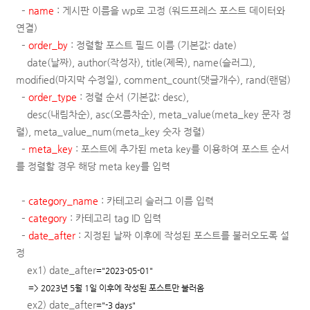
–
name
: 게시판 이름을 wp로 고정 (워드프레스 포스트 데이터와
연결)
–
order_by
: 정렬할 포스트 필드 이름
(기본값: date)
date(날짜),
author(작성자), title(제목), name(슬러그),
modified(마지막 수정일), comment_count(댓글개수)
, rand(랜덤)
–
order_type
:
정렬 순서 (기본값: desc),
desc(내림차순), asc(오름차순),
meta_value(
meta_key
문자 정
렬), meta_value_num(
meta_key
숫자 정렬)
–
meta_key
: 포스트에 추가된 meta key를 이용하여 포스트 순서
를 정렬할 경우 해당 meta key를 입력
–
category_name
: 카테고리 슬러그 이름 입력
–
category
: 카테고리 tag ID 입력
–
date_after
: 지정된 날짜 이후에 작성된 포스트를 불러오도록 설
정
ex1) date_after
="2023-05-01"
=> 2023년 5월 1일 이후에 작성된 포스트만 불러옴
ex2) date_after
="-3 days"