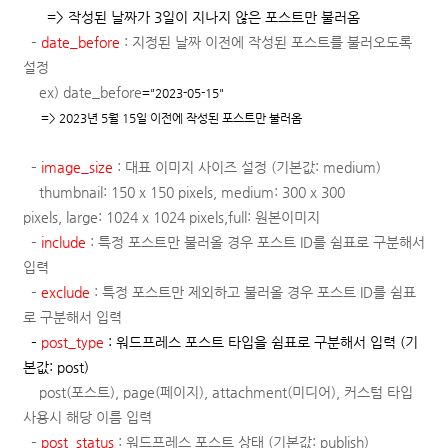
=> 작성된 날짜가 3일이 지나지 않은 포스트만 불러옴
–
date_before
:
지정된 날짜 이전에 작성된 포스트를 불러오도록
설정
ex) date_before
="2023-05-15"
=> 2023년 5월 15일 이전에 작성된 포스트만 불러옴
–
image_size
: 대표 이미지 사이즈 설정 (기본값: medium)
thumbnail: 150 x 150 pixels,
medium: 300 x 300
pixels,
large: 1024 x 1024 pixels,
full: 원본이미지
–
include
: 특정 포스트만 불러올 경우 포스트 ID를 쉼표로 구분해서
입력
–
exclude
:
특정 포스트만 제외하고 불러올 경우 포스트 ID를 쉼표
로 구분해서 입력
–
post_type
: 워드프레스 포스트 타입을 쉼표로 구분해서 입력 (기
본값: post)
post(포스트), page(페이지), attachment(미디어),
커스텀 타입
사용시 해당 이름 입력
–
post_status
: 워드프레스 포스트 상태 (기본값: publish)