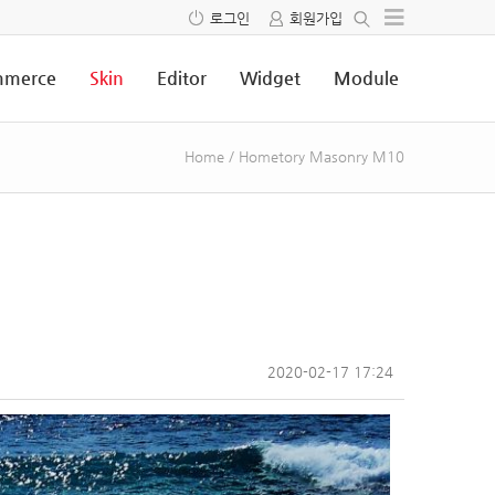
로그인
회원가입
merce
Skin
Editor
Widget
Module
Home
/
Hometory Masonry M10
2020-02-17 17:24