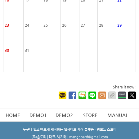
16
17
18
19
20
21
22
23
24
25
26
27
28
29
30
31
Share it now!
HOME
DEMO1
DEMO2
STORE
MANUAL
누구나 쉽고 빠르게 제작하는 웹사이트 제작 플랫폼 - 망보드 스토어
(주)홈토리 | 대표: 박기태 | mangboard@gmail.com