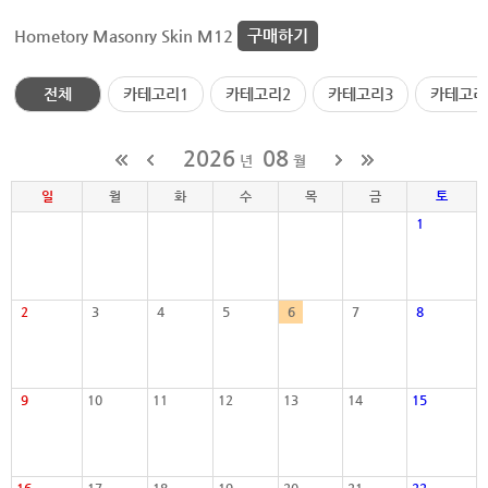
Hometory Masonry Skin M12
구매하기
전체
카테고리1
카테고리2
카테고리3
카테고리
2026
08
년
월
일
월
화
수
목
금
토
1
2
3
4
5
6
7
8
9
10
11
12
13
14
15