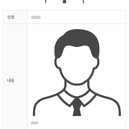
성명
dddd
내용
ddd