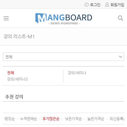
로그인
회원가입
강의 리스트-M1
전체
강의/세미나
강의/세미나3
추천 강의
랭킹순
누적판매순
후기많은순
낮은가격순
높은가격순
최신등록순