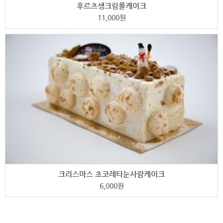
후르츠생크림롤케이크
11,000
원
크리스마스 초코레타눈사람케이크
6,000
원