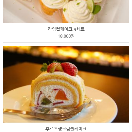
라임컵케이크 9세트
18,000
원
후르츠생크림롤케이크