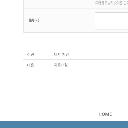
(자동등록방지 숫자를 입
내용(*)
이전
대박 치킨
다음
해운대점
HOME