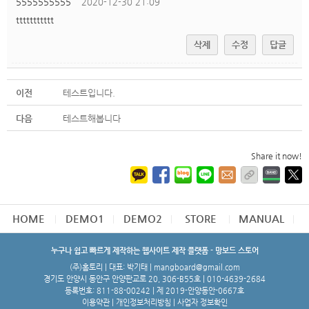
5555555555
2020-12-30 21:09
ttttttttttt
삭제
수정
답글
이전
테스트입니다.
다음
테스트해봅니다
Share it now!
HOME
DEMO1
DEMO2
STORE
MANUAL
누구나 쉽고 빠르게 제작하는 웹사이트 제작 플랫폼 - 망보드 스토어
(주)홈토리 | 대표: 박기태 | mangboard@gmail.com
경기도 안양시 동안구 안양판교로 20, 306-B55호 | 010-4639-2684
등록번호: 811-88-00242 | 제 2019-안양동안-0667호
이용약관
|
개인정보처리방침
|
사업자 정보확인