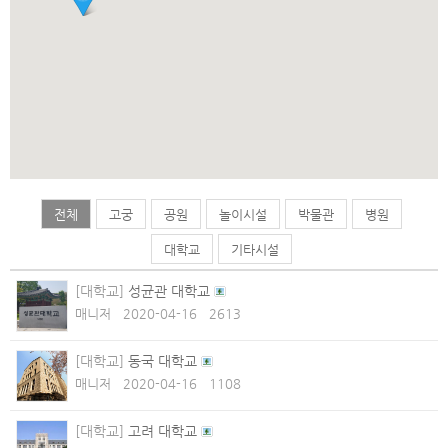
전체
고궁
공원
놀이시설
박물관
병원
대학교
기타시설
[대학교]
성균관 대학교
매니저
2020-04-16
2613
[대학교]
동국 대학교
매니저
2020-04-16
1108
[대학교]
고려 대학교