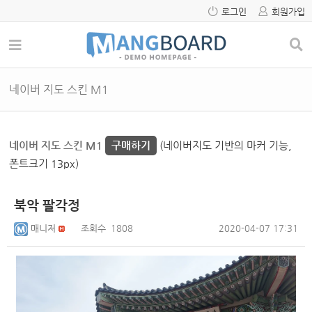
로그인
회원가입
네이버 지도 스킨 M1
네이버 지도 스킨 M1
구매하기
(네이버지도 기반의 마커 기능,
폰트크기 13px)
북악 팔각정
매니저
조회수
1808
2020-04-07 17:31