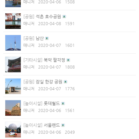
매니저
2020-04-06
1508
[공원]
석촌 호수공원
매니저
2020-04-08
1591
[공원]
남산
매니저
2020-04-07
1601
[기타시설]
북악 팔각정
매니저
2020-04-07
1808
[공원]
잠실 한강 공원
매니저
2020-04-07
1776
[놀이시설]
롯데월드
매니저
2020-04-06
1561
[놀이시설]
서울랜드
매니저
2020-04-06
2049