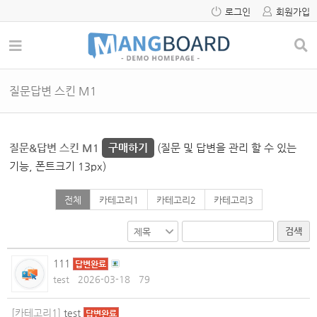
로그인
회원가입
질문답변 스킨 M1
질문&답변 스킨 M1
구매하기
(질문 및 답변을 관리 할 수 있는
기능, 폰트크기 13px)
전체
카테고리1
카테고리2
카테고리3
검색
111
답변완료
test
2026-03-18
79
[카테고리1]
test
답변완료