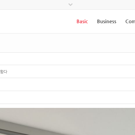
Basic
Business
Com
트함다