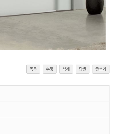
목록
수정
삭제
답변
글쓰기