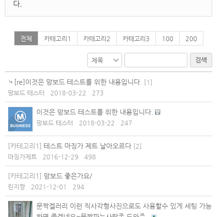
다.
전체
카테고리1
카테고리2
카테고리3
100
200
검색
[re]이것은 망보드 테스트를 위한 내용입니다.
[
1
]
망보드 테스터
2018-03-22
273
이것은 망보드 테스트를 위한 내용입니다.
망보드 테스터
2018-03-22
247
[카테고리1]
테스트 마징가 제트 날아오르다
[
2
]
마징가제트
2016-12-29
498
[카테고리1]
망보드 좋은가요/
린지짱
2021-12-01
294
문짝겔러리 이런 직사각형사진으로도 사용할수 있게 세팅 가능
하면 좋겠네요~문짝파는사람좀 도와주..