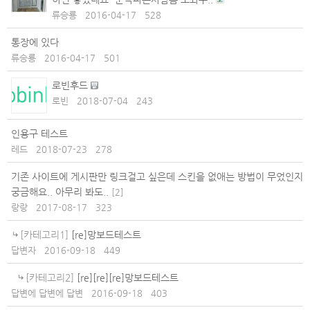
류승룡
2016-04-17
528
통장에 있다
류승룡
2016-04-17
501
로빈후드
로빈
2018-07-04
243
인용구 테스트
레드
2018-07-23
278
기존 사이트에 게시판만 링크걸고 싶은데 스킨을 없애는 방법이 무었인지
궁금해요.. 아무리 봐도..
[
2
]
랑랑
2017-08-17
323
[카테고리1]
[re]망보드테스트
답변자
2016-09-18
449
[카테고리2]
[re][re][re]망보드테스트
답변에 답변에 답변
2016-09-18
403