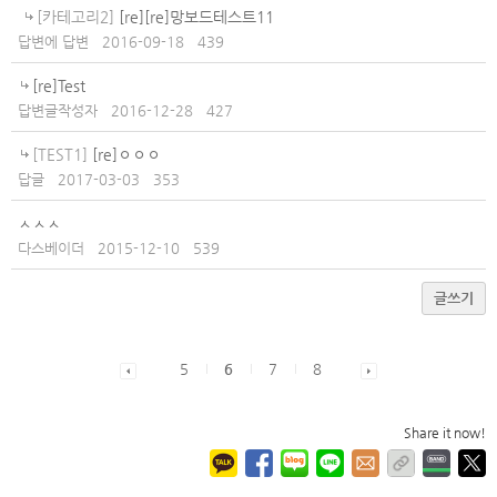
[카테고리2]
[re][re]망보드테스트11
답변에 답변
2016-09-18
439
[re]Test
답변글작성자
2016-12-28
427
[TEST1]
[re]ㅇㅇㅇ
답글
2017-03-03
353
ㅅㅅㅅ
다스베이더
2015-12-10
539
글쓰기
5
6
7
8
Share it now!